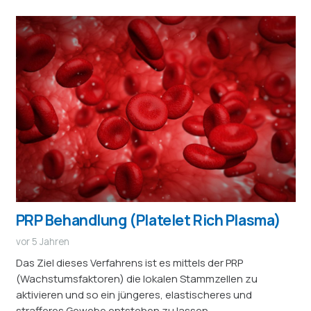
PRP Behandlung (Platelet Rich Plasma)
vor 5 Jahren
Das Ziel dieses Verfahrens ist es mittels der PRP
(Wachstumsfaktoren) die lokalen Stammzellen zu
aktivieren und so ein jüngeres, elastischeres und
strafferes Gewebe entstehen zu lassen.