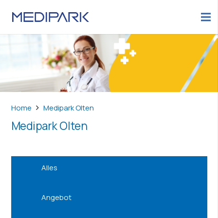
Home
Medipark Olten
Medipark Olten
Alles
Angebot