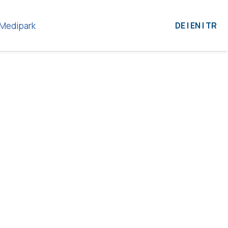
Medipark
DE | EN | TR