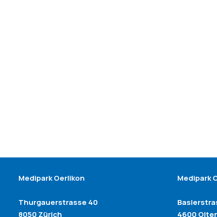
Medipark Oerlikon
Medipark 
Thurgauerstrasse 40
Baslerstr
8050 Zürich
4600 Olte