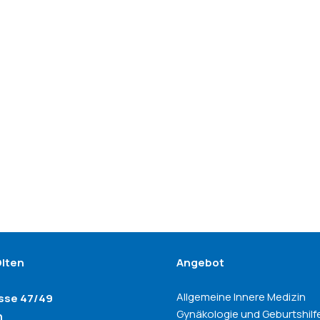
Olten
Angebot
Allgemeine Innere Medizin
asse 47/49
Gynäkologie und Geburtshilf
n