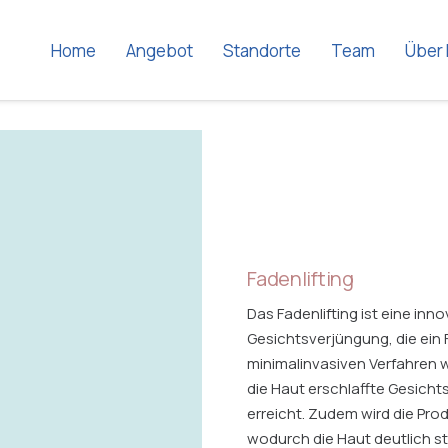
Home
Angebot
Standorte
Team
Über 
Fadenlifting
Das Fadenlifting ist eine inn
Gesichtsverjüngung, die ein F
minimalinvasiven Verfahren 
die Haut erschlaffte Gesich
erreicht. Zudem wird die Pr
wodurch die Haut deutlich str