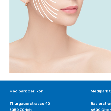
Medipark Oerlikon
Medipark 
Thurgauerstrasse 40
Baslerstr
8050 Zürich
4600 Olte