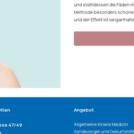
und stattdessen die Fäden mit
Methode besonders schonend
und der Effekt ist langanhalt
Olten
Angebot
Allgemeine Innere Medizin
asse 47/49
Gynäkologie und Geburtshilf
n